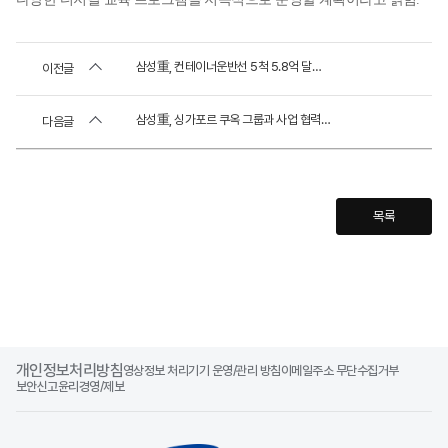
삼성重, 컨테이너운반선 5척 5.8억 달러 수주
이전글
삼성重, 싱가포르 쿠옥 그룹과 사업 협력 강화한다
다음글
목록
개인정보처리방침
영상정보 처리기기 운영/관리 방침
이메일주소 무단수집거부
보안신고
윤리경영/제보